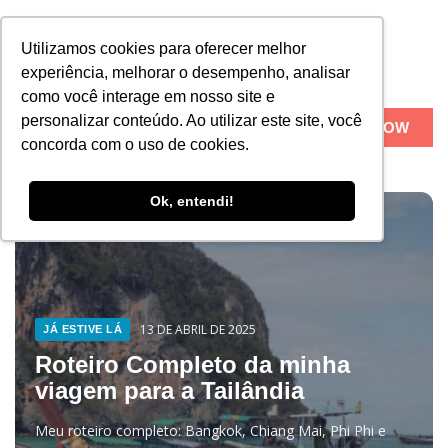
Utilizamos cookies para oferecer melhor
experiência, melhorar o desempenho, analisar
como você interage em nosso site e
personalizar conteúdo. Ao utilizar este site, você
BOOK NOW
concorda com o uso de cookies.
Sobre Nós
Ok, entendi!
13 DE ABRIL DE 2025
JÁ ESTIVE LÁ
Roteiro Completo da minha
viagem para a Tailândia
Meu roteiro completo: Bangkok, Chiang Mai, Phi Phi e