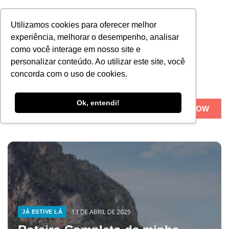
Utilizamos cookies para oferecer melhor
experiência, melhorar o desempenho, analisar
como você interage em nosso site e
personalizar conteúdo. Ao utilizar este site, você
concorda com o uso de cookies.
Ok, entendi!
BOOK NOW
Sobre Nós
20 DE NOVEMBRO DE 2023
20 DE NOVEMBRO DE 2023
S
DESTINOS
13 DE ABRIL DE 2025
13 DE ABRIL DE 2025
JÁ ESTIVE LÁ
JÁ ESTIVE LÁ
esenhando viagens
Há 12 anos desenh