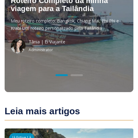
Roteiro Completo da minha
Roteiro Completo
inesquecíveis
viagem para a Tailândia
viagem para a Tail
rdadeiro encanto
Ao longo desses an
Meu roteiro completo: Bangkok, Chiang Mai, Phi Phi e
Meu roteiro comp
r memórias
das viagens está n
Krabi Um roteiro personalizado pela Tailândia
Krabi Um roteiro 
duradouras e impac
Tânia | Ei Viajante
Administrator
Leia mais artigos
Já Estive Lá